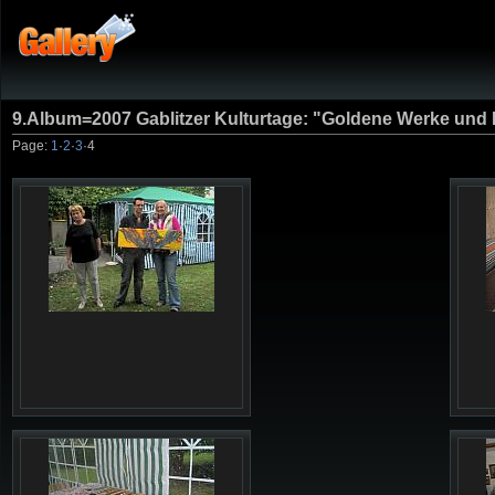
9.Album=2007 Gablitzer Kulturtage: "Goldene Werke und 
Page:
1
·
2
·
3
·
4