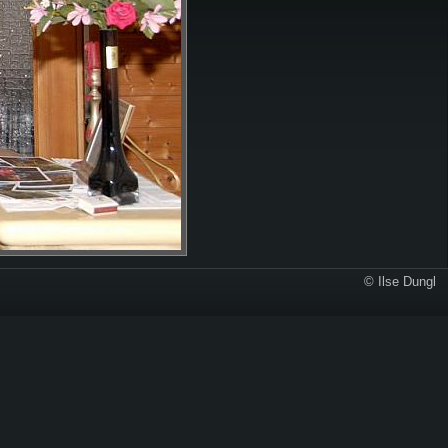
© Ilse Dungl