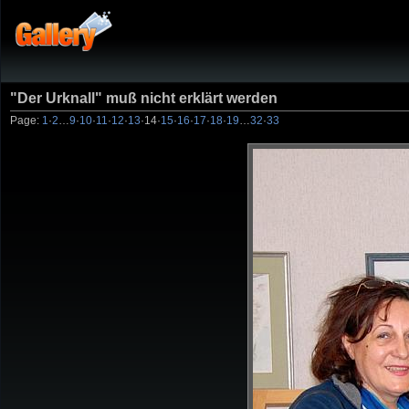
"Der Urknall" muß nicht erklärt werden
Page:
1
·
2
…
9
·
10
·
11
·
12
·
13
·
14
·
15
·
16
·
17
·
18
·
19
…
32
·
33